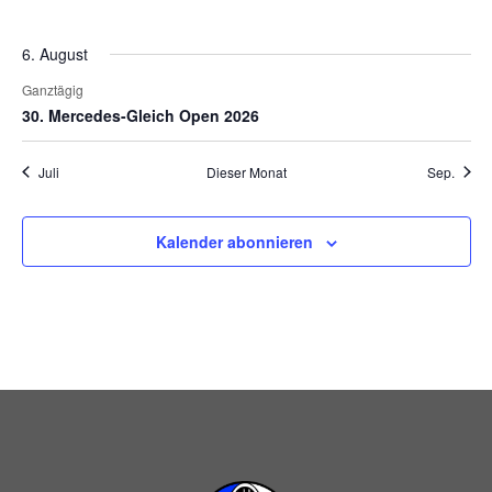
Veranstaltungen
Veranstaltungen
Veranstaltungen
Veranstaltungen
Veranstaltungen
Veranstaltunge
Veranst
6. August
Ganztägig
30. Mercedes-Gleich Open 2026
Juli
Dieser Monat
Sep.
Kalender abonnieren