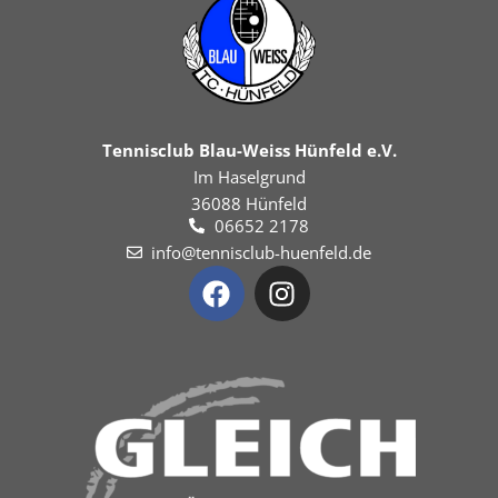
Tennisclub Blau-Weiss Hünfeld e.V.
Im Haselgrund
36088 Hünfeld
06652 2178
info@tennisclub-huenfeld.de
F
I
a
n
c
s
e
t
b
a
o
g
o
r
k
a