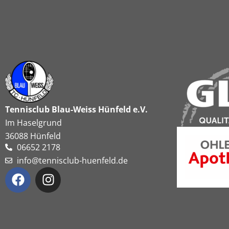
Tennisclub Blau-Weiss Hünfeld e.V.
Im Haselgrund
36088 Hünfeld
06652 2178
info@tennisclub-huenfeld.de
F
I
a
n
c
s
e
t
b
a