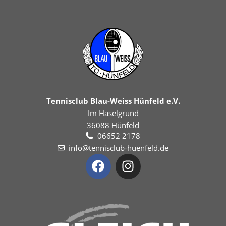
Tennisclub Blau-Weiss Hünfeld e.V.
Im Haselgrund
36088 Hünfeld
06652 2178
info@tennisclub-huenfeld.de
F
I
a
n
c
s
e
t
b
a
o
g