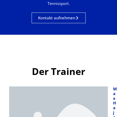
Tennissport.
Kontakt aufnehmen
Der Trainer
M
a
x
H
a
j