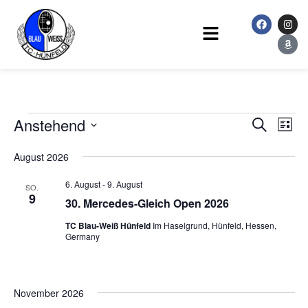
Zum
F
I
A
Inhalt
a
n
m
Main
c
s
a
springen
Menu
e
t
z
b
a
o
o
g
n
o
r
k
a
m
Veranstaltungen
Verans
Ver
Anstehend
Suche
Liste
Ans
Suche
Datum
Nav
August 2026
wählen.
und
6. August
-
9. August
Ansicht
SO.
9
30. Mercedes-Gleich Open 2026
Naviga
TC Blau-Weiß Hünfeld
Im Haselgrund, Hünfeld, Hessen,
Germany
November 2026