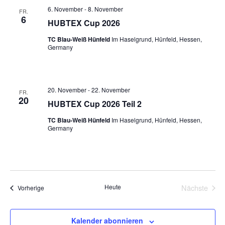
6. November
-
8. November
FR.
6
HUBTEX Cup 2026
TC Blau-Weiß Hünfeld
Im Haselgrund, Hünfeld, Hessen,
Germany
20. November
-
22. November
FR.
20
HUBTEX Cup 2026 Teil 2
TC Blau-Weiß Hünfeld
Im Haselgrund, Hünfeld, Hessen,
Germany
Heute
Nächste
Veranstaltungen
Vorherige
Veransta
Kalender abonnieren