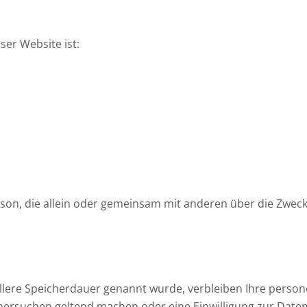
ser Website ist:
e Person, die allein oder gemeinsam mit anderen über die Z
llere Speicherdauer genannt wurde, verbleiben Ihre person
chersuchen geltend machen oder eine Einwilligung zur Date