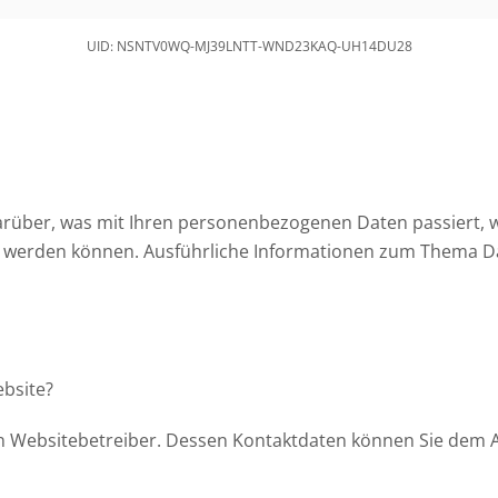
UID: NSNTV0WQ-MJ39LNTT-WND23KAQ-UH14DU28
darüber, was mit Ihren personenbezogenen Daten passiert,
ziert werden können. Ausführliche Informationen zum Thema
ebsite?
n Websitebetreiber. Dessen Kontaktdaten können Sie dem Abs