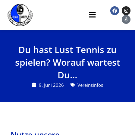
Zum
F
I
A
Inhalt
a
n
m
Main
c
s
a
springen
Menu
e
t
z
b
a
o
o
g
n
o
r
k
a
m
Du hast Lust Tennis zu
spielen? Worauf wartest
Du…
9. Juni 2026
Vereinsinfos
Nutze unsere