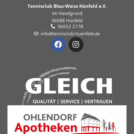
Tennisclub Blau-Weiss Hünfeld e.V.
Im Haselgrund
36088 Hünfeld
06652 2178
info@tennisclub-huenfeld.de
F
I
a
n
c
s
e
t
b
a
o
g
o
r
k
a
m