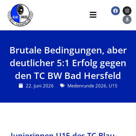
Zum
F
I
A
Inhalt
a
n
m
Main
c
s
a
springen
Menu
e
t
z
b
a
o
o
g
n
o
r
k
a
m
Brutale Bedingungen, aber
deutlicher 5:1 Erfolg gegen
den TC BW Bad Hersfeld
22. Juni 2026
Medenrunde 2026
,
U15
Juniorinnen U15 des TC Blau-