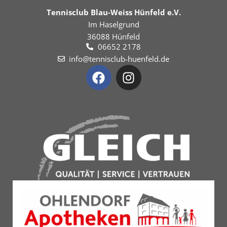
Tennisclub Blau-Weiss Hünfeld e.V.
Im Haselgrund
36088 Hünfeld
06652 2178
info@tennisclub-huenfeld.de
F
I
a
n
c
s
e
t
b
a
o
g
o
r
k
a
m