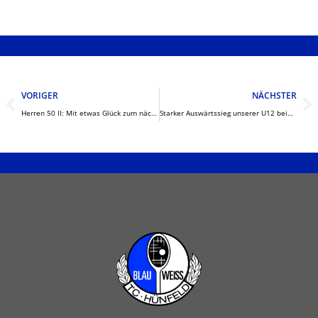
Zurück
N
VORIGER
NÄCHSTER
Herren 50 II: Mit etwas Glück zum nächsten Heimsieg
Starker Auswärtssieg unserer U12 beim TC Johannesberg