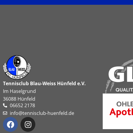
Tennisclub Blau-Weiss Hünfeld e.V.
Im Haselgrund
36088 Hünfeld
06652 2178
info@tennisclub-huenfeld.de
F
I
a
n