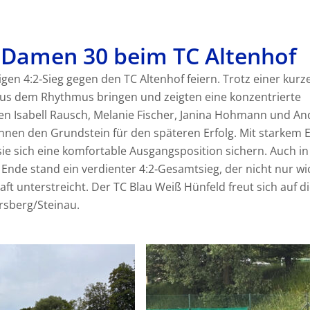
r Damen 30 beim TC Altenhof
gen 4:2‑Sieg gegen den TC Altenhof feiern. Trotz einer kurz
aus dem Rhythmus bringen und zeigten eine konzentrierte
en Isabell Rausch, Melanie Fischer, Janina Hohmann und An
rinnen den Grundstein für den späteren Erfolg. Mit starkem E
ie sich eine komfortable Ausgangsposition sichern. Auch in
nde stand ein verdienter 4:2‑Gesamtsieg, der nicht nur wi
t unterstreicht. Der TC Blau Weiß Hünfeld freut sich auf d
rsberg/Steinau.