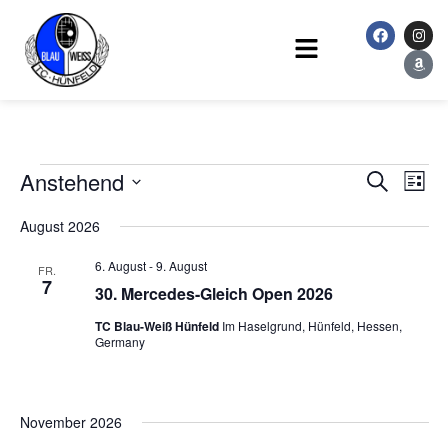
Zum
F
I
A
Inhalt
a
n
m
Main
c
s
a
springen
Menu
e
t
z
b
a
o
o
g
n
o
r
k
a
m
Veranstaltungen
Anstehend
Veranstaltu
Vera
Suche
Liste
Suche
Ansi
Datum
August 2026
und
Navi
wählen.
Ansichten,
6. August
-
9. August
FR.
Navigation
7
30. Mercedes-Gleich Open 2026
TC Blau-Weiß Hünfeld
Im Haselgrund, Hünfeld, Hessen,
Germany
November 2026