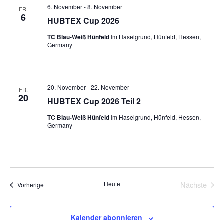
6. November
-
8. November
FR.
6
HUBTEX Cup 2026
TC Blau-Weiß Hünfeld
Im Haselgrund, Hünfeld, Hessen,
Germany
20. November
-
22. November
FR.
20
HUBTEX Cup 2026 Teil 2
TC Blau-Weiß Hünfeld
Im Haselgrund, Hünfeld, Hessen,
Germany
Heute
Nächste
Veranstaltungen
Vorherige
Veransta
Kalender abonnieren